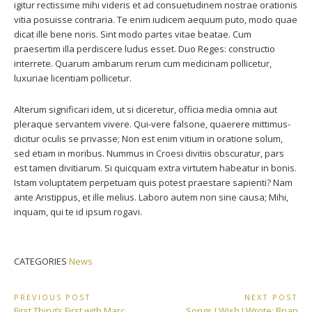
igitur rectissime mihi videris et ad consuetudinem nostrae orationis
vitia posuisse contraria. Te enim iudicem aequum puto, modo quae
dicat ille bene noris. Sint modo partes vitae beatae. Cum
praesertim illa perdiscere ludus esset. Duo Reges: constructio
interrete. Quarum ambarum rerum cum medicinam pollicetur,
luxuriae licentiam pollicetur.
Alterum significari idem, ut si diceretur, officia media omnia aut
pleraque servantem vivere. Qui-vere falsone, quaerere mittimus-
dicitur oculis se privasse; Non est enim vitium in oratione solum,
sed etiam in moribus. Nummus in Croesi divitiis obscuratur, pars
est tamen divitiarum. Si quicquam extra virtutem habeatur in bonis.
Istam voluptatem perpetuam quis potest praestare sapienti? Nam
ante Aristippus, et ille melius. Laboro autem non sine causa; Mihi,
inquam, qui te id ipsum rogavi.
CATEGORIES
News
Post
PREVIOUS POST
NEXT POST
Previous
Next
First Thing’s First with Marc
Songs I Wish I Wrote: Brian