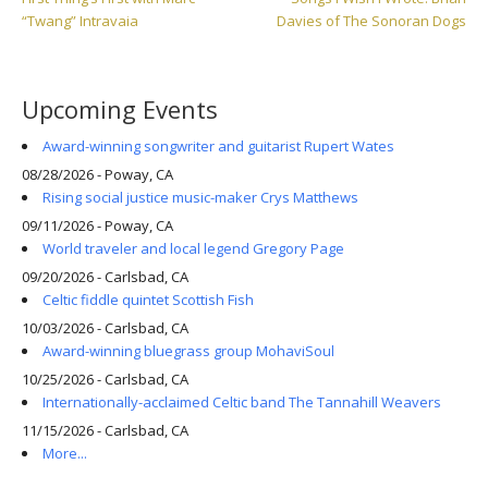
navigation
Post:
Post:
“Twang” Intravaia
Davies of The Sonoran Dogs
Upcoming Events
Award-winning songwriter and guitarist Rupert Wates
08/28/2026 - Poway, CA
Rising social justice music-maker Crys Matthews
09/11/2026 - Poway, CA
World traveler and local legend Gregory Page
09/20/2026 - Carlsbad, CA
Celtic fiddle quintet Scottish Fish
10/03/2026 - Carlsbad, CA
Award-winning bluegrass group MohaviSoul
10/25/2026 - Carlsbad, CA
Internationally-acclaimed Celtic band The Tannahill Weavers
11/15/2026 - Carlsbad, CA
More...